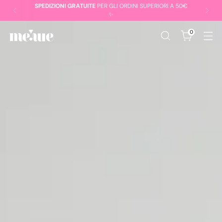
ISCRIVITI E RICEVI IL
10% DI SCONTO
SUL TUO PRIMO
ORDINE 🤍
0