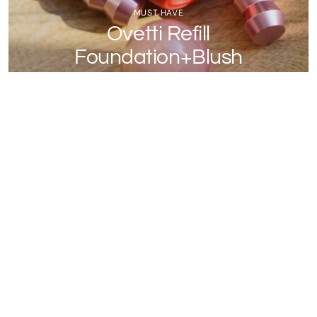
MUST HAVE
Ovetti Refill
Foundation+Blush
Ricarica le tue bacchette
ACQUISTA ORA
Ready-to-go
I nostri essenziali per creare la tua Make-up routine
preferita.
SCOPRI DI PIÙ